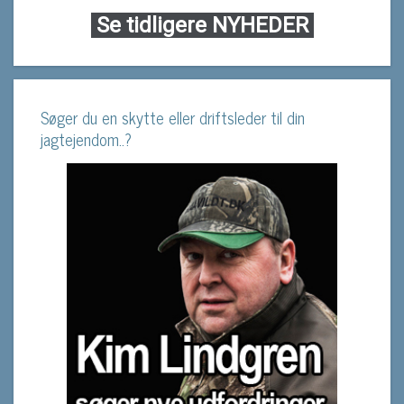
Se tidligere NYHEDER
Søger du en skytte eller driftsleder til din
jagtejendom..?