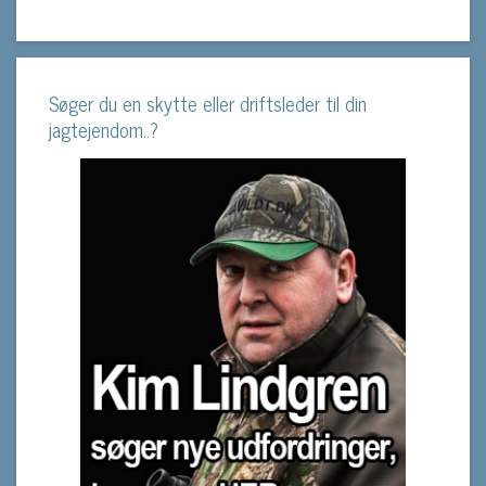
Søger du en skytte eller driftsleder til din
jagtejendom..?