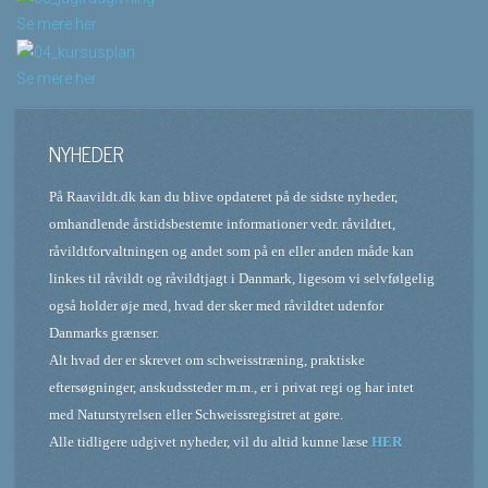
Se mere her
Se mere her
NYHEDER
På Raavildt.dk kan du blive opdateret på de sidste nyheder,
omhandlende årstidsbestemte informationer vedr. råvildtet,
råvildtforvaltningen og andet som på en eller anden måde kan
linkes til råvildt og råvildtjagt i Danmark, ligesom vi selvfølgelig
også holder øje med, hvad der sker med råvildtet udenfor
Danmarks grænser.
Alt hvad der er skrevet om schweisstræning, praktiske
eftersøgninger, anskudssteder m.m., er i privat regi og har intet
med Naturstyrelsen eller Schweissregistret at gøre.
Alle tidligere udgivet nyheder, vil du altid kunne læse
HER