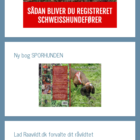
Ny bog SPORHUNDEN
Lad Raavildt.dk forvalte dit råvildtet