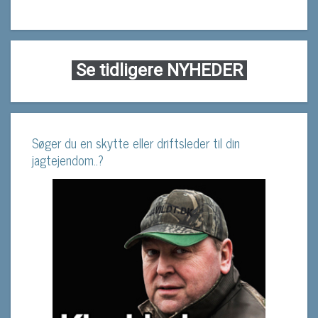
Se tidligere NYHEDER
Søger du en skytte eller driftsleder til din
jagtejendom..?