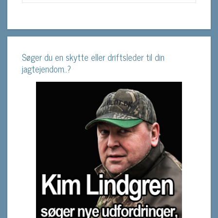
Søger du en skytte eller driftsleder til din
jagtejendom..?