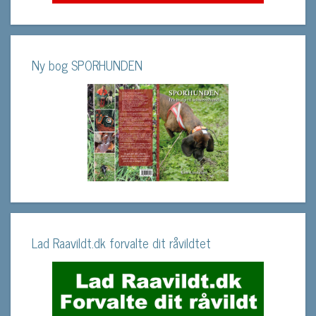
Ny bog SPORHUNDEN
Lad Raavildt.dk forvalte dit råvildtet