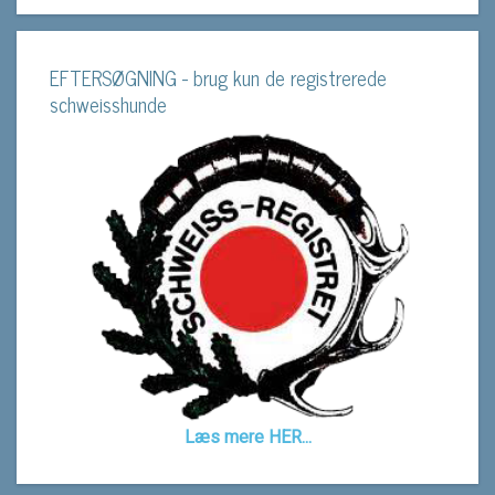
EFTERSØGNING - brug kun de registrerede
schweisshunde
Læs mere HER...